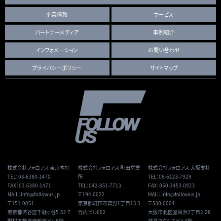
企業情報
サービス
パートナーメディア
事例紹介
インフォメーション
お問い合わせ
プライバシーポリシー
サイトマップ
株式会社フォロアス 東京本社
株式会社フォロアス 町田営業
株式会社フォロアス 大阪支社
TEL：
03-6380-1470
所
TEL：
06-6123-7929
FAX：03-6380-1471
TEL：
042-851-7713
FAX：050-3453-0923
MAIL：
info@followus.jp
〒194-0022
MAIL：
info@followus.jp
〒151-0051
東京都町田市森野1丁目13-3
〒530-0004
東京都渋谷区千駄ヶ谷5-32-7
竹内ビル602
大阪市北区堂島浜2丁目2-28
野村不動産南新宿ビル8階
堂島アクシスビル4階