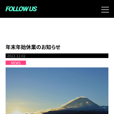
FOLLOW US
t
o
g
g
l
e
年末年始休業のお知らせ
n
a
2022.12.02
v
NEWS
i
g
a
t
i
o
n