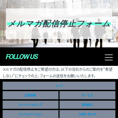
メルマガ配信停止フォーム
FOLLOW US
t
o
メルマガの配信停止をご希望の方は、以下の当社からのご案内を"希望
g
しない"にチェックの上、フォームの送信をお願いいたします。
g
l
トップ
e
n
企業情報
サービス
a
パートナーメディア
事例紹介
v
i
インフォメーション
お問い合わせ