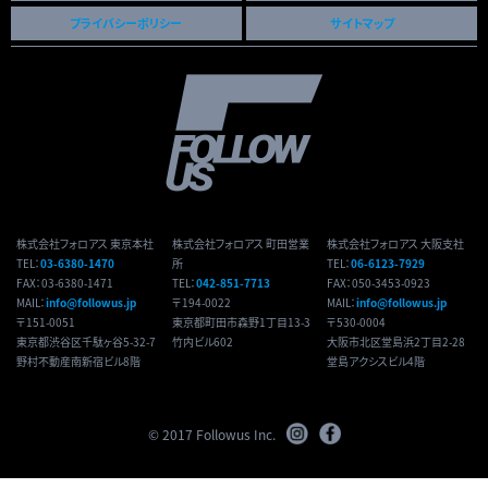
g
プライバシーポリシー
サイトマップ
a
t
i
o
n
株式会社フォロアス 東京本社
株式会社フォロアス 町田営業
株式会社フォロアス 大阪支社
TEL：
03-6380-1470
所
TEL：
06-6123-7929
FAX：03-6380-1471
TEL：
042-851-7713
FAX：050-3453-0923
MAIL：
info@followus.jp
〒194-0022
MAIL：
info@followus.jp
〒151-0051
東京都町田市森野1丁目13-3
〒530-0004
東京都渋谷区千駄ヶ谷5-32-7
竹内ビル602
大阪市北区堂島浜2丁目2-28
野村不動産南新宿ビル8階
堂島アクシスビル4階
© 2017 Followus Inc.