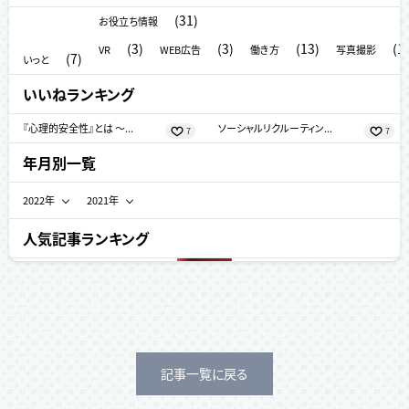
(31)
お役立ち情報
(3)
(3)
(13)
(1)
VR
WEB広告
働き方
写真撮影
(7)
いっと
いいねランキング
『心理的安全性』とは ～...
ソーシャルリクルーティン...
7
7
年月別一覧
2022年
2021年
6月 (4)
12月 (4)
人気記事ランキング
5月 (1)
11月 (5)
4月 (4)
10月 (3)
3月 (7)
9月 (9)
2月 (1)
5月 (3)
記事一覧に戻る
1月 (6)