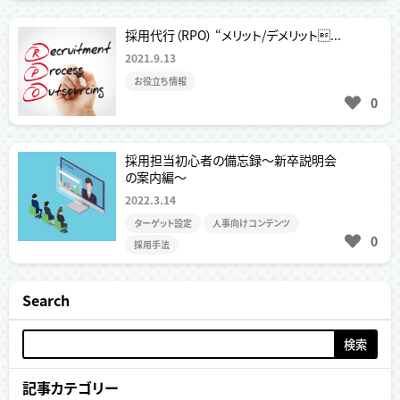
採用代行（RPO） “メリット/デメリット...
2021.9.13
お役立ち情報
0
採用担当初心者の備忘録〜新卒説明会
の案内編〜
2022.3.14
ターゲット設定
人事向けコンテンツ
0
採用手法
Search
検
索:
記事カテゴリー