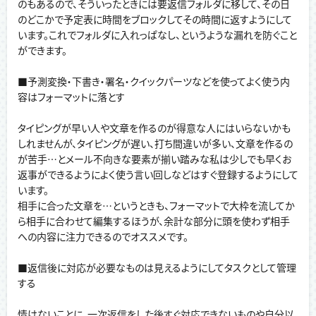
のもあるので、そういったときには要返信フォルダに移して、その日
のどこかで予定表に時間をブロックしてその時間に返すようにして
います。これでフォルダに入れっぱなし、というような漏れを防ぐこと
ができます。
■予測変換・下書き・署名・クイックパーツなどを使ってよく使う内
容はフォーマットに落とす
タイピングが早い人や文章を作るのが得意な人にはいらないかも
しれませんが、タイピングが遅い、打ち間違いが多い、文章を作るの
が苦手…とメール不向きな要素が揃い踏みな私は少しでも早くお
返事ができるようによく使う言い回しなどはすぐ登録するようにして
います。
相手に合った文章を…というときも、フォーマットで大枠を流してか
ら相手に合わせて編集するほうが、余計な部分に頭を使わず相手
への内容に注力できるのでオススメです。
■返信後に対応が必要なものは見えるようにしてタスクとして管理
する
情けないことに、一次返信をした後すぐ対応できないものや自分以