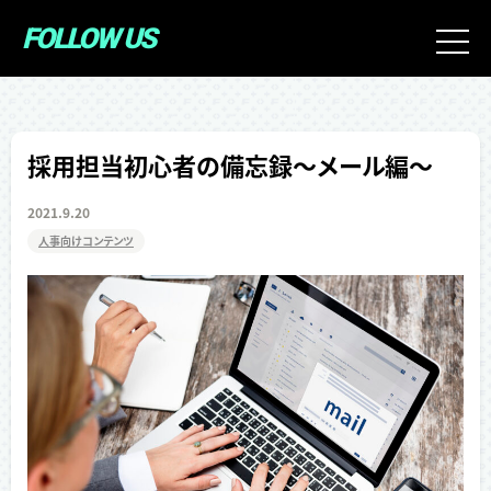
FOLLOW US
t
o
g
g
l
採用担当初心者の備忘録〜メール編〜
e
n
2021.9.20
a
人事向けコンテンツ
v
i
g
a
t
i
o
n