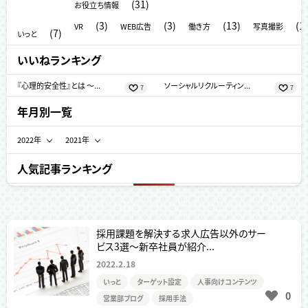
(31)
g
お役立ち情報
a
(3)
(3)
(13)
(1)
VR
WEB広告
働き方
写真撮影
(7)
いっと
t
i
いいねランキング
o
n
『心理的安全性』とは ～...
ソーシャルリクルーティン...
7
7
年月別一覧
2022年
2021年
6月 (4)
12月 (4)
人気記事ランキング
5月 (1)
11月 (5)
4月 (4)
10月 (3)
採用課題を解決する求人広告以外のサー
3月 (7)
9月 (9)
ビス3選～新卒社員が紹介...
2月 (1)
5月 (3)
2022.2.18
1月 (6)
いっと
ターゲット設定
人事向けコンテンツ
0
営業部ブログ
採用手法