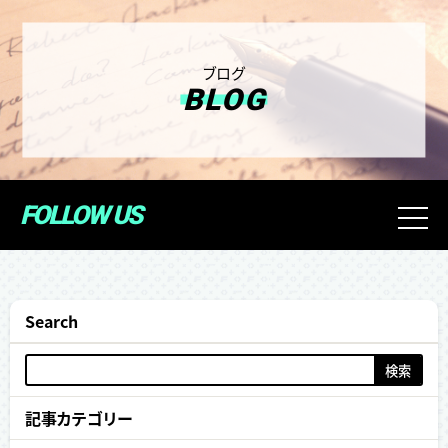
ブログ
BLOG
FOLLOW US
t
o
g
g
l
Search
e
n
検
索:
a
v
記事カテゴリー
i