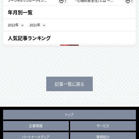
ソーシャルリクルーティン...
『心理的安全性』とは ～...
7
7
年月別一覧
2022年
2021年
6月 (4)
12月 (4)
人気記事ランキング
5月 (1)
11月 (5)
4月 (4)
10月 (3)
3月 (7)
9月 (9)
2月 (1)
5月 (3)
記事一覧に戻る
1月 (6)
トップ
企業情報
サービス
パートナーメディア
事例紹介