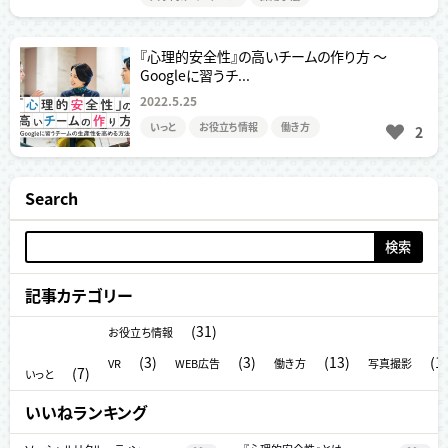
『心理的安全性』の高いチームの作り方 ～
Googleに習うチ...
2022.5.25
いっと
お役立ち情報
働き方
2
Search
検
索:
記事カテゴリー
(31)
お役立ち情報
(3)
(3)
(13)
(1)
VR
WEB広告
働き方
写真撮影
(7)
いっと
いいねランキング