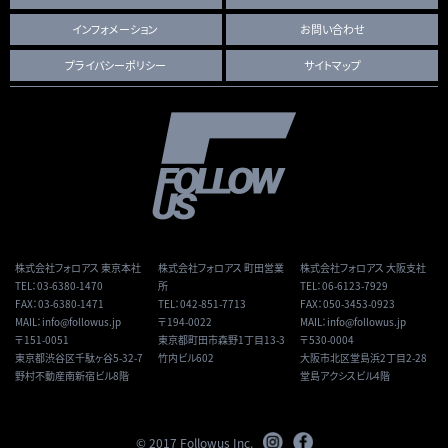
インフォメーション
お問い合わせ
プライバシーポリシー
サイトマップ
株式会社フォロアス 東京本社
株式会社フォロアス 町田営業
株式会社フォロアス 大阪支社
TEL：
03-6380-1470
所
TEL：
06-6123-7929
FAX：03-6380-1471
TEL：
042-851-7713
FAX：050-3453-0923
MAIL：
info@followus.jp
〒194-0022
MAIL：
info@followus.jp
〒151-0051
東京都町田市森野1丁目13-3
〒530-0004
東京都渋谷区千駄ヶ谷5-32-7
竹内ビル602
大阪市北区堂島浜2丁目2-28
野村不動産南新宿ビル8階
堂島アクシスビル4階
© 2017 Followus Inc.