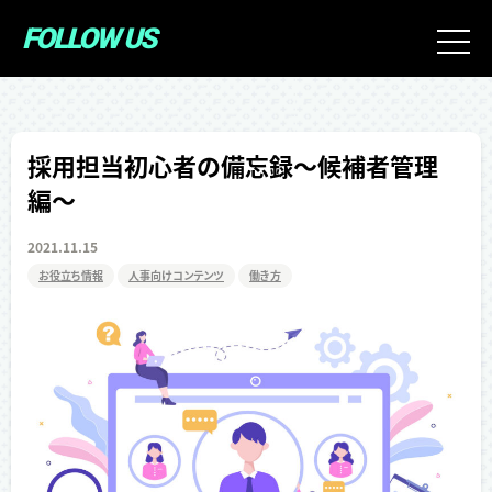
FOLLOW US
t
o
g
g
l
採用担当初心者の備忘録〜候補者管理
e
編〜
n
a
2021.11.15
v
i
お役立ち情報
人事向けコンテンツ
働き方
g
a
t
i
o
n