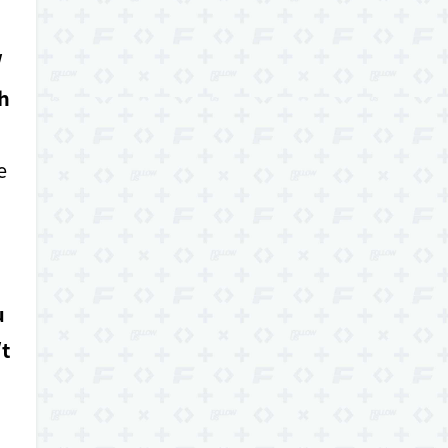
/
h
e
u
t
o