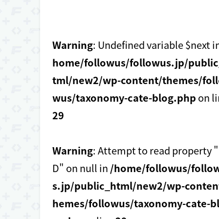
Warning
: Undefined variable $next i
home/followus/followus.jp/publi
tml/new2/wp-content/themes/foll
wus/taxonomy-cate-blog.php
on l
29
Warning
: Attempt to read property "
D" on null in
/home/followus/follo
s.jp/public_html/new2/wp-conten
hemes/followus/taxonomy-cate-b