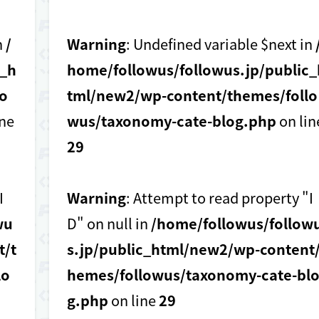
n
/
Warning
: Undefined variable $next in
c_h
home/followus/followus.jp/public_
o
tml/new2/wp-content/themes/follo
ine
wus/taxonomy-cate-blog.php
on lin
29
I
Warning
: Attempt to read property "I
wu
D" on null in
/home/followus/follow
t/t
s.jp/public_html/new2/wp-content/
lo
hemes/followus/taxonomy-cate-bl
g.php
on line
29