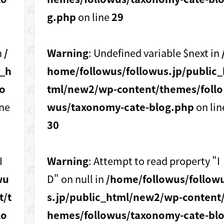
g.php
on line
29
n
/
Warning
: Undefined variable $next in
c_h
home/followus/followus.jp/public_
o
tml/new2/wp-content/themes/follo
ine
wus/taxonomy-cate-blog.php
on lin
30
I
Warning
: Attempt to read property "I
wu
D" on null in
/home/followus/follow
t/t
s.jp/public_html/new2/wp-content/
lo
hemes/followus/taxonomy-cate-bl