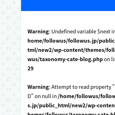
Warning
: Undefined variable $next i
home/followus/followus.jp/publi
tml/new2/wp-content/themes/foll
wus/taxonomy-cate-blog.php
on l
29
Warning
: Attempt to read property "
D" on null in
/home/followus/follo
s.jp/public_html/new2/wp-conten
hemes/followus/taxonomy-cate-b