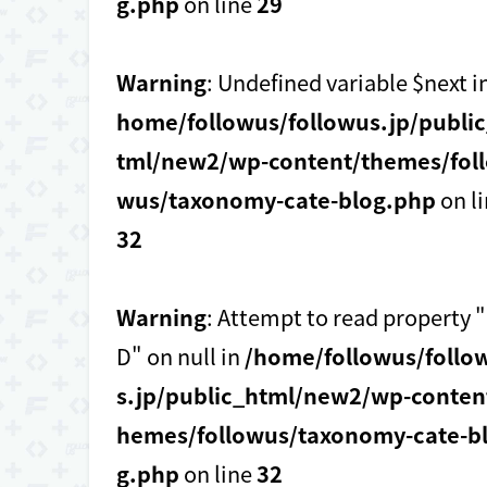
g.php
on line
29
Warning
: Undefined variable $next i
home/followus/followus.jp/publi
tml/new2/wp-content/themes/foll
wus/taxonomy-cate-blog.php
on l
32
Warning
: Attempt to read property "
D" on null in
/home/followus/follo
s.jp/public_html/new2/wp-conten
hemes/followus/taxonomy-cate-b
g.php
on line
32