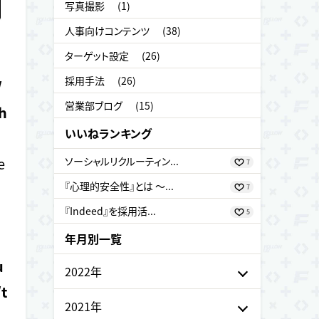
写真撮影
(1)
人事向けコンテンツ
(38)
ターゲット設定
(26)
採用手法
(26)
/
営業部ブログ
(15)
h
いいねランキング
e
ソーシャルリクルーティン...
7
『心理的安全性』とは ～...
7
『Indeed』を採用活...
5
年月別一覧
u
2022年
t
6月 (4)
2021年
o