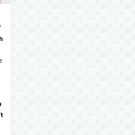
/
h
e
u
t
o