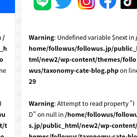
n
/
Warning
: Undefined variable $next in
c_h
home/followus/followus.jp/public_
o
tml/new2/wp-content/themes/follo
ine
wus/taxonomy-cate-blog.php
on lin
29
I
Warning
: Attempt to read property "I
wu
D" on null in
/home/followus/follow
t/t
s.jp/public_html/new2/wp-content/
lo
hemes/followus/taxonomy-cate-bl