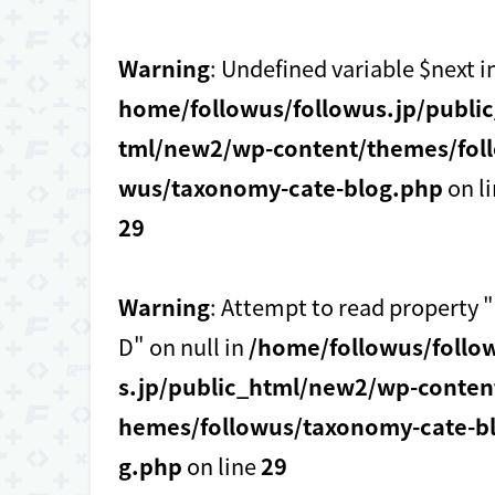
Warning
: Undefined variable $next i
home/followus/followus.jp/publi
tml/new2/wp-content/themes/foll
wus/taxonomy-cate-blog.php
on l
29
Warning
: Attempt to read property "
D" on null in
/home/followus/follo
s.jp/public_html/new2/wp-conten
hemes/followus/taxonomy-cate-b
g.php
on line
29