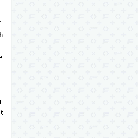
/
h
e
u
t
o