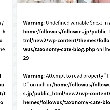
n
/
Warning
: Undefined variable $next in
c_h
home/followus/followus.jp/public_
o
tml/new2/wp-content/themes/follo
ine
wus/taxonomy-cate-blog.php
on lin
29
I
Warning
: Attempt to read property "I
wu
D" on null in
/home/followus/follow
t/t
s.jp/public_html/new2/wp-content/
lo
hemes/followus/taxonomy-cate-bl