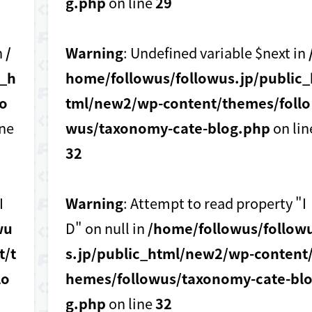
g.php
on line
29
n
/
Warning
: Undefined variable $next in
c_h
home/followus/followus.jp/public_
o
tml/new2/wp-content/themes/follo
ine
wus/taxonomy-cate-blog.php
on lin
32
I
Warning
: Attempt to read property "I
wu
D" on null in
/home/followus/follow
t/t
s.jp/public_html/new2/wp-content/
lo
hemes/followus/taxonomy-cate-bl
g.php
on line
32