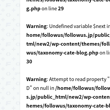
g.php
on line
29
Warning
: Undefined variable $next i
home/followus/followus.jp/publi
tml/new2/wp-content/themes/foll
wus/taxonomy-cate-blog.php
on l
30
Warning
: Attempt to read property "
D" on null in
/home/followus/follo
s.jp/public_html/new2/wp-conten
hemes/followus/taxonomy-cate-b